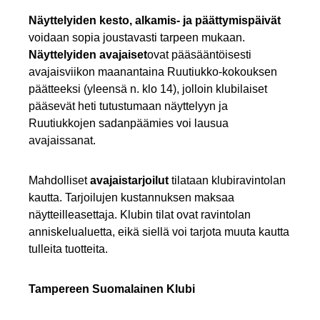
Näyttelyiden kesto, alkamis- ja päättymispäivät
voidaan sopia joustavasti tarpeen mukaan.
Näyttelyiden avajaiset
ovat pääsääntöisesti
avajaisviikon maanantaina Ruutiukko-kokouksen
päätteeksi (yleensä n. klo 14), jolloin klubilaiset
pääsevät heti tutustumaan näyttelyyn ja
Ruutiukkojen sadanpäämies voi lausua
avajaissanat.
Mahdolliset
avajaistarjoilut
tilataan klubiravintolan
kautta. Tarjoilujen kustannuksen maksaa
näytteilleasettaja. Klubin tilat ovat ravintolan
anniskelualuetta, eikä siellä voi tarjota muuta kautta
tulleita tuotteita.
Tampereen Suomalainen Klubi