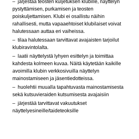
järjestää teosten kuljetuksen klubille, näyttelyn
pystyttämisen, purkamisen ja teosten
poiskuljettamisen. Klubi ei osallistu näihin
rahallisesti, mutta vapaaehtoiset klubilaiset voivat
halutessaan auttaa eri vaiheissa.
tilaa halutessaan tarvittavat avajaisten tarjoilut
klubiravintolalta.
laatii näyttelystä lyhyen esittelyn ja toimittaa
kahdesta kolmeen kuvaa. Näitä käytetään kaikille
avoimilla klubin verkkosivuilla näyttelyn
mainostamiseen ja jäsentiedotteissa.
huolehtii muualla tapahtuvasta mainostamisesta
sekä kutsuvieraiden kutsumisesta avajaisiin
järjestää tarvittavat vakuutukset
näyttelyesineille/taideteoksille