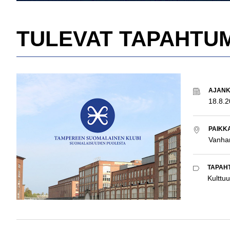
TULEVAT TAPAHTU
AJAN
18.8.
PAIKK
Vanha
TAPAH
Kulttuu