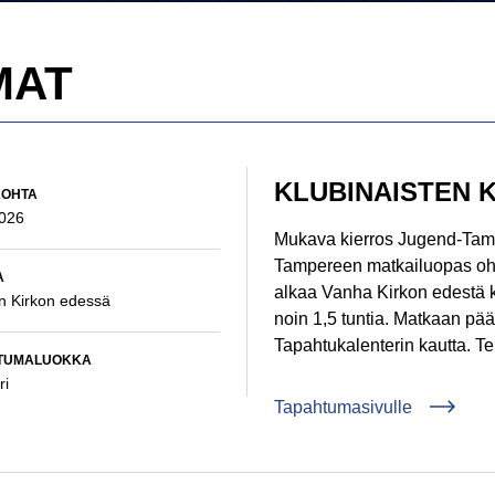
MAT
KLUBINAISTEN 
:
KOHTA
2026
Mukava kierros Jugend-Tamp
Tampereen matkailuopas ohja
:
A
alkaa Vanha Kirkon edestä k
n Kirkon edessä
noin 1,5 tuntia. Matkaan pä
Tapahtukalenterin kautta. Te
:
TUMALUOKKA
ri
Tapahtumasivulle