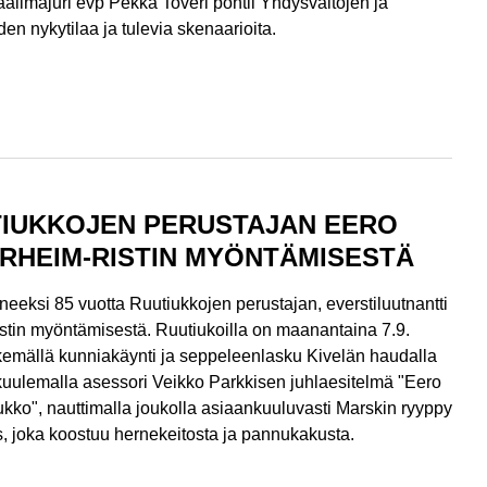
alimajuri evp Pekka Toveri pohtii Yhdysvaltojen ja
en nykytilaa ja tulevia skenaarioita.
TIUKKOJEN PERUSTAJAN EERO
RHEIM-RISTIN MYÖNTÄMISESTÄ
uneeksi 85 vuotta Ruutiukkojen perustajan, everstiluutnantti
tin myöntämisestä. Ruutiukoilla on maanantaina 7.9.
tekemällä kunniakäynti ja seppeleenlasku Kivelän haudalla
uulemalla asessori Veikko Parkkisen juhlaesitelmä "Eero
tiukko", nauttimalla joukolla asiaankuuluvasti Marskin ryyppy
s, joka koostuu hernekeitosta ja pannukakusta.