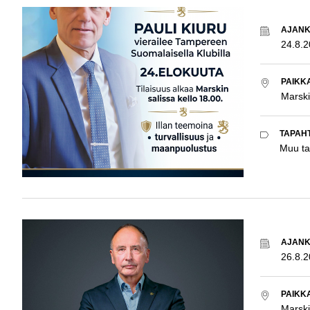
AJAN
24.8.
PAIKK
Marski
TAPAH
Muu t
AJAN
26.8.
PAIKK
Marski