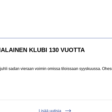
LAINEN KLUBI 130 VUOTTA
hli sadan vieraan voimin omissa tiloissaan syyskuussa. Ohess
EREEN SUOMALAINEN KLUBI 130 VUOTTA
Lisää uutisia