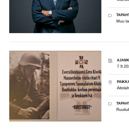
TAPAH
Muu t
AJAN
7.9.20
PAIKK
Aitola
TAPAH
Ruutiu