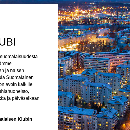
UBI
 suomalaisuudesta
söämme
en ja naisen
tola Suomalainen
n avoin kaikille
juhlahuoneisto,
kka ja päiväsaikaan
alaisen Klubin