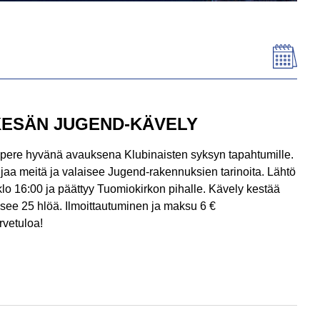
KESÄN JUGEND-KÄVELY
ere hyvänä avauksena Klubinaisten syksyn tapahtumille.
a meitä ja valaisee Jugend-rakennuksien tarinoita. Lähtö
lo 16:00 ja päättyy Tuomiokirkon pihalle. Kävely kestää
äsee 25 hlöä. Ilmoittautuminen ja maksu 6 €
rvetuloa!