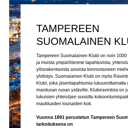
TAMPEREEN
SUOMALAINEN KL
Tampereen Suomalainen Klubi on noin 1000
ja muista ympärillämme tapahtuvista, yhtei
ylösrakentavista asioista kiinnostuneen mieh
yhdistys. Suomalainen Klubi on myös Ravin
Klubi, joka jäsentapahtumia lukuunottamatta o
maistuvan ruoan ystäville. Klubiravintola on 
lukuisien yhteisöjen suosittu kokoontumispai
maukkaiden lounaiden koti.
Vuonna 1891 perustetun Tampereen Suom
tarkoituksena on