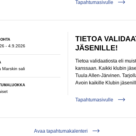
Tapahtumasivulle
TIETOA VALIDAA
:
KOHTA
026
-
4.9.2026
JÄSENILLE!
Tietoa validaatiosta eli mu
:
A
kanssaan. Kaikki klubin jäsen
a Marskin sali
Tuula Allen-Järvinen. Tarjol
Avoin kaikille Klubin jäsenill
:
TUMALUOKKA
iset
Tapahtumasivulle
Avaa tapahtumakalenteri