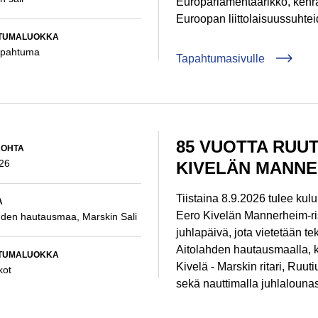
Europarlamentaarikko, kenra
Euroopan liittolaisuussuhteid
:
TUMALUOKKA
apahtuma
Tapahtumasivulle
85 VUOTTA RUU
:
KOHTA
26
KIVELÄN MANNE
Tiistaina 8.9.2026 tulee kul
:
A
Eero Kivelän Mannerheim-ris
hden hautausmaa, Marskin Sali
juhlapäivä, jota vietetään 
Aitolahden hautausmaalla, k
:
TUMALUOKKA
Kivelä - Marskin ritari, Ruu
kot
sekä nauttimalla juhlalouna