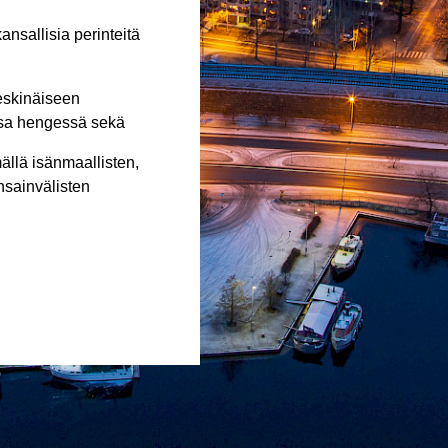
ansallisia perinteitä
keskinäiseen
sa hengessä sekä
ällä isänmaallisten,
ansainvälisten