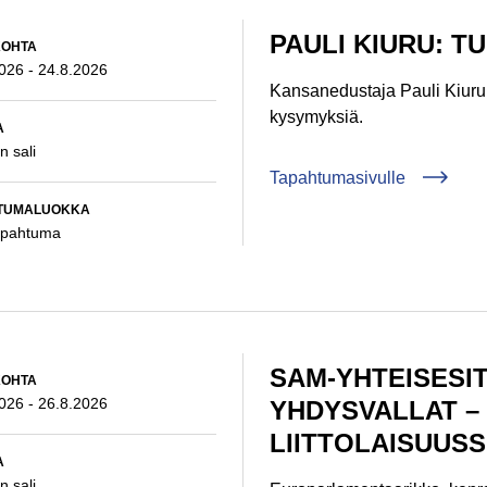
PAULI KIURU: 
:
KOHTA
2026
-
24.8.2026
Kansanedustaja Pauli Kiuru
kysymyksiä.
:
A
n sali
Tapahtumasivulle
:
TUMALUOKKA
apahtuma
SAM-YHTEISESIT
:
KOHTA
2026
-
26.8.2026
YHDYSVALLAT –
LIITTOLAISUUS
:
A
n sali