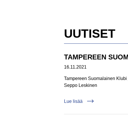
UUTISET
TAMPEREEN SUOMA
Julkaistu:
16.11.2021
Tampereen Suomalainen Klubi ju
Seppo Leskinen
artikkelista: TAMP
Lue lisää