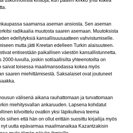
 uskonnollisia kiistoja, kun paavin kirkko yritti kitkeä
ta.
lmankaupassa saamansa aseman ansiosta. Sen aseman
erkitsi radikaalia muutosta saaren asemaan. Muutoksista
uoden edellytyksiä kansallisuusaatteen vahvistumiselle.
seen mutta jätti Kreetan edelleen Turkin alaisuuteen.
ivat entisestään paikallisen väestön kansallistunnetta.
 2000-luvulla, joskin sotilaallisilta yhteenotoilta on
uden saivat toisessa maailmansodassa kokea myös
an saaren miehittämisestä. Saksalaiset ovat joutuneet
saakka.
nousun välisenä aikana rauhattomaan ja turvattomaan
kin miehitysvallan ankaruuden. Lapsena kohdatut
inen kilvoittelu ovatkin yksi läpikulkeva teema
siihen että hän on ollut erittäin suosittu kirjailija myös
me nyt uutta epävarmaa maailmanaikaa Kazantzakisin