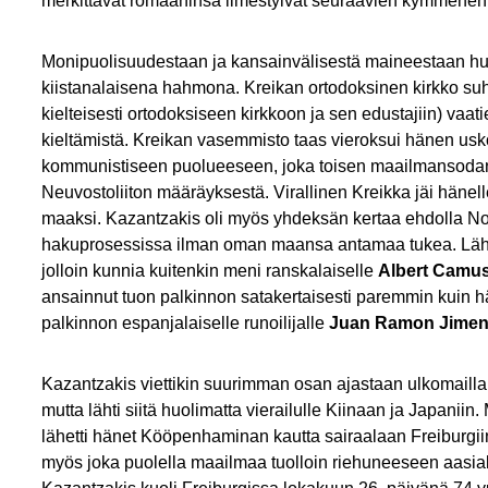
merkittävät romaaninsa ilmestyivät seuraavien kymmenen
Monipuolisuudestaan ja kansainvälisestä maineestaan hu
kiistanalaisena hahmona. Kreikan ortodoksinen kirkko suht
kielteisesti ortodoksiseen kirkkoon ja sen edustajiin) va
kieltämistä. Kreikan vasemmisto taas vieroksui hänen usko
kommunistiseen puolueeseen, joka toisen maailmansodan j
Neuvostoliiton määräyksestä. Virallinen Kreikka jäi hänell
maaksi. Kazantzakis oli myös yhdeksän kertaa ehdolla Nobe
hakuprosessissa ilman oman maansa antamaa tukea. Lähi
jolloin kunnia kuitenkin meni ranskalaiselle
Albert Camus
ansainnut tuon palkinnon satakertaisesti paremmin kuin hä
palkinnon espanjalaiselle runoilijalle
Juan Ramon Jimene
Kazantzakis viettikin suurimman osan ajastaan ulkomailla
mutta lähti siitä huolimatta vierailulle Kiinaan ja Japaniin
lähetti hänet Kööpenhaminan kautta sairaalaan Freiburgii
myös joka puolella maailmaa tuolloin riehuneeseen aasial