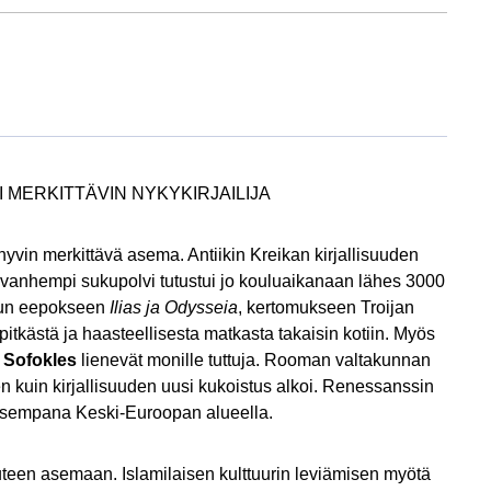
 MERKITTÄVIN NYKYKIRJAILIJA
 hyvin merkittävä asema. Antiikin Kreikan kirjallisuuden
n vanhempi sukupolvi tutustui jo kouluaikanaan lähes 3000
tuun eepokseen
Ilias ja Odysseia
, kertomukseen Troijan
tkästä ja haasteellisesta matkasta takaisin kotiin. Myös
a Sofokles
lienevät monille tuttuja. Rooman valtakunnan
en kuin kirjallisuuden uusi kukoistus alkoi. Renessanssin
oisempana Keski-Euroopan alueella.
uteen asemaan. Islamilaisen kulttuurin leviämisen myötä