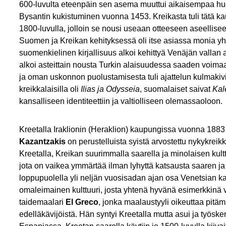
600-luvulta eteenpäin sen asema muuttui aikaisempaa huo
Bysantin kukistuminen vuonna 1453. Kreikasta tuli tätä kau
1800-luvulla, jolloin se nousi useaan otteeseen aseellise
Suomen ja Kreikan kehityksessä oli itse asiassa monia yht
suomenkielinen kirjallisuus alkoi kehittyä Venäjän vallan a
alkoi asteittain nousta Turkin alaisuudessa saaden voim
ja oman uskonnon puolustamisesta tuli ajattelun kulmakiviä
kreikkalaisilla oli
Ilias ja Odysseia
, suomalaiset saivat
Kal
kansalliseen identiteettiin ja valtiolliseen olemassaoloon.
Kreetalla Iraklionin (Heraklion) kaupungissa vuonna 188
Kazantzakis
on perustelluista syistä arvostettu nykykreik
Kreetalla, Kreikan suurimmalla saarella ja minolaisen kul
jota on vaikea ymmärtää ilman lyhyttä katsausta saaren ja 
loppupuolella yli neljän vuosisadan ajan osa Venetsian ka
omaleimainen kulttuuri, josta yhtenä hyvänä esimerkkinä v
taidemaalari
El Greco
, jonka maalaustyyli oikeuttaa pit
edelläkävijöistä. Hän syntyi Kreetalla mutta asui ja työs