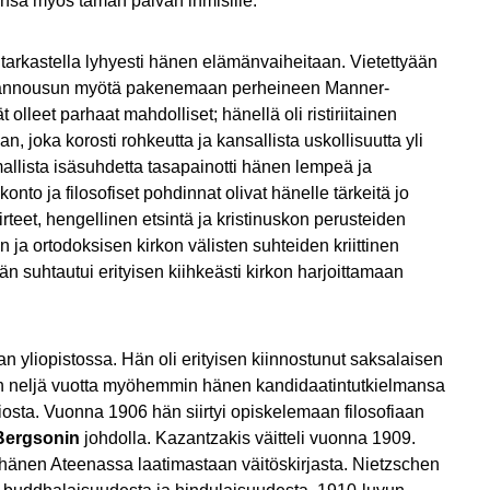
ansa myös tämän päivän ihmisille.
tarkastella lyhyesti hänen elämänvaiheitaan. Vietettyään
ansannousun myötä pakenemaan perheineen Manner-
lleet parhaat mahdolliset; hänellä oli ristiriitainen
, joka korosti rohkeutta ja kansallista uskollisuutta yli
lmallista isäsuhdetta tasapainotti hänen lempeä ja
to ja filosofiset pohdinnat olivat hänelle tärkeitä jo
teet, hengellinen etsintä ja kristinuskon perusteiden
 ja ortodoksisen kirkon välisten suhteiden kriittinen
n suhtautui erityisen kiihkeästi kirkon harjoittamaan
n yliopistossa. Hän oli erityisen kiinnostunut saksalaisen
an neljä vuotta myöhemmin hänen kandidaatintutkielmansa
ltiosta. Vuonna 1906 hän siirtyi opiskelemaan filosofiaan
Bergsonin
johdolla. Kazantzakis väitteli vuonna 1909.
o hänen Ateenassa laatimastaan väitöskirjasta. Nietzschen