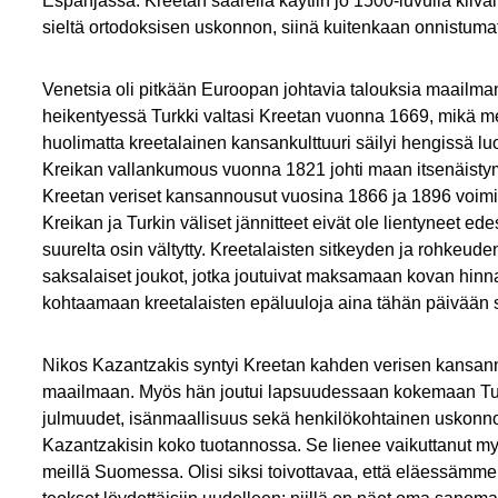
Espanjassa. Kreetan saarella käytiin jo 1500-luvulla kiivaita
sieltä ortodoksisen uskonnon, siinä kuitenkaan onnistumat
Venetsia oli pitkään Euroopan johtavia talouksia maai
heikentyessä Turkki valtasi Kreetan vuonna 1669, mikä m
huolimatta kreetalainen kansankulttuuri säilyi hengissä l
Kreikan vallankumous vuonna 1821 johti maan itsenäistymi
Kreetan veriset kansannousut vuosina 1866 ja 1896 voimist
Kreikan ja Turkin väliset jännitteet eivät ole lientyneet edes
suurelta osin vältytty. Kreetalaisten sitkeyden ja rohke
saksalaiset joukot, jotka joutuivat maksamaan kovan hinn
kohtaamaan kreetalaisten epäluuloja aina tähän päivään 
Nikos Kazantzakis syntyi Kreetan kahden verisen kansan
maailmaan. Myös hän joutui lapsuudessaan kokemaan Tur
julmuudet, isänmaallisuus sekä henkilökohtainen uskonnoll
Kazantzakisin koko tuotannossa. Se lienee vaikuttanut myös 
meillä Suomessa. Olisi siksi toivottavaa, että eläessäm