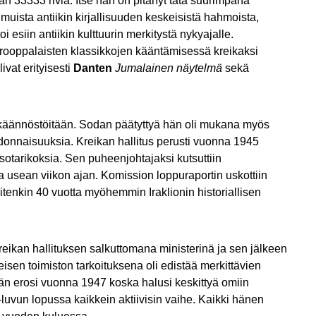
an 33333 riviä. Itse hän on pitänyt tätä suurimpana
 muista antiikin kirjallisuuden keskeisistä hahmoista,
esiin antiikin kulttuurin merkitystä nykyajalle.
rooppalaisten klassikkojen kääntämisessä kreikaksi
ivat erityisesti
Danten
Jumalainen näytelmä
sekä
 käännöstöitään. Sodan päätyttyä hän oli mukana myös
idonnaisuuksia. Kreikan hallitus perusti vuonna 1945
tarikoksia. Sen puheenjohtajaksi kutsuttiin
la usean viikon ajan. Komission loppuraportin uskottiin
tenkin 40 vuotta myöhemmin Iraklionin historiallisen
eikan hallituksen salkuttomana ministerinä ja sen jälkeen
en toimiston tarkoituksena oli edistää merkittävien
a hän erosi vuonna 1947 koska halusi keskittyä omiin
-luvun lopussa kaikkein aktiivisin vaihe. Kaikki hänen