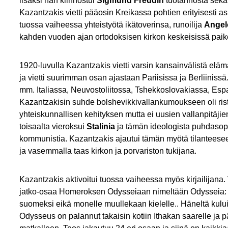
lisäksi hän kiinnostui
Sigmund Freudin
tuotannosta sekä
Kazantzakis vietti pääosin Kreikassa pohtien erityisesti a
tuossa vaiheessa yhteistyötä ikätoverinsa, runoilija
Angel
kahden vuoden ajan ortodoksisen kirkon keskeisissä paikoi
1920-luvulla Kazantzakis vietti varsin kansainvälistä el
ja vietti suurimman osan ajastaan Pariisissa ja Berliinis
mm. Italiassa, Neuvostoliitossa, Tshekkoslovakiassa, Esp
Kazantzakisin suhde bolshevikkivallankumoukseen oli rist
yhteiskunnallisen kehityksen mutta ei uusien vallanpitäjien 
toisaalta vieroksui
Stalinia
ja tämän ideologista puhdasoppi
kommunistia. Kazantzakis ajautui tämän myötä tilanteeseen
ja vasemmalla taas kirkon ja porvariston tukijana.
Kazantzakis aktivoitui tuossa vaiheessa myös kirjailijana. V
jatko-osaa Homeroksen Odysseiaan nimeltään Odysseia: ny
suomeksi eikä monelle muullekaan kielelle.. Häneltä kului
Odysseus on palannut takaisin kotiin Ithakan saarelle ja 