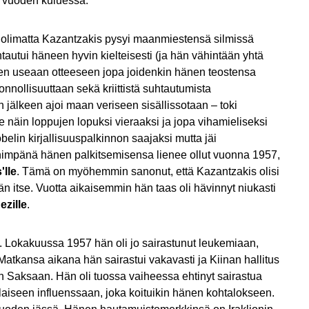
 vuoden kuluessa.
olimatta Kazantzakis pysyi maanmiestensä silmissä
autui häneen hyvin kielteisesti (ja hän vähintään yhtä
atien useaan otteeseen jopa joidenkin hänen teostensa
nnollisuuttaan sekä kriittistä suhtautumista
älkeen ajoi maan veriseen sisällissotaan – toki
e näin loppujen lopuksi vieraaksi ja jopa vihamieliseksi
lin kirjallisuuspalkinnon saajaksi mutta jäi
mpänä hänen palkitsemisensa lienee ollut vuonna 1957,
'lle
. Tämä on myöhemmin sanonut, että Kazantzakis olisi
n itse. Vuotta aikaisemmin hän taas oli hävinnyt niukasti
zille
.
. Lokakuussa 1957 hän oli jo sairastunut leukemiaan,
. Matkansa aikana hän sairastui vakavasti ja Kiinan hallitus
n Saksaan. Hän oli tuossa vaiheessa ehtinyt sairastua
aiseen influenssaan, joka koituikin hänen kohtalokseen.