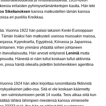
 buddhalaisuudesta ja hindulaisuudesta. 1910-luvun
skeesia erilaisten pyhimyselämänkertojen kautta. Hän teki
os Sikelianoksen
kanssa matkustellen tämän kanssa
ssa eri puolilla Kreikkaa.
ämää. Vuonna 1922 hän palasi takaisin Keski-Eurooppaan
sä. Tämän lisäksi hän matkusteli useissa muissakin maissa,
anjassa, Kyproksella, Egyptissä, Kiinassa ja Japanissa.
iriitainen. Hän ymmärsi yhtäältä siihen johtaneen
itsevaltaisuutta. Hän arvosti erityisesti
Leniniä
mutta
suutta. Hänestä ei näin tullut koskaan tullut aktiivista
, jossa häntä oikealla pidettiin bolshevikkien agenttina
uonna 1924 hän alkoi kirjoittaa runomittaista fiktiivistä
kyaikainen jatko-osa. Sitä ei ole koskaan käännetty
 sen valmistumiseen peräti 14 vuotta. Teos alkaa siitä kun
päättää lähteä lähimpien miestensä kanssa viimeiselle