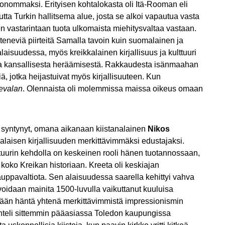
nommaksi. Erityisen kohtalokasta oli Itä-Rooman eli
tta Turkin hallitsema alue, josta se alkoi vapautua vasta
en vastarintaan tuota ulkomaista miehitysvaltaa vastaan.
eneviä piirteitä Samalla tavoin kuin suomalainen ja
laisuudessa, myös kreikkalainen kirjallisuus ja kulttuuri
aa kansallisesta heräämisestä. Rakkaudesta isänmaahan
, jotka heijastuivat myös kirjallisuuteen. Kun
evalan
. Olennaista oli molemmissa maissa oikeus omaan
3 syntynyt, omana aikanaan kiistanalainen
Nikos
kalaisen kirjallisuuden merkittävimmäksi edustajaksi.
ttuurin kehdolla on keskeinen rooli hänen tuotannossaan,
koko Kreikan historiaan. Kreeta oli keskiajan
uppavaltiota. Sen alaisuudessa saarella kehittyi vahva
oidaan mainita 1500-luvulla vaikuttanut kuuluisa
ämään häntä yhtenä merkittävimmistä impressionismin
kenteli sittemmin pääasiassa Toledon kaupungissa