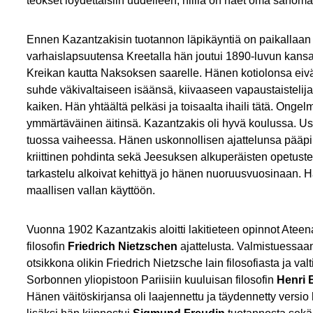
teokset löydettäisiin uudelleen; niillä on näet oma sanom
Ennen Kazantzakisin tuotannon läpikäyntiä on paikallaan 
varhaislapsuutensa Kreetalla hän joutui 1890-luvun k
Kreikan kautta Naksoksen saarelle. Hänen kotiolonsa eivät o
suhde väkivaltaiseen isäänsä, kiivaaseen vapaustaistelijaan
kaiken. Hän yhtäältä pelkäsi ja toisaalta ihaili tätä. Onge
ymmärtäväinen äitinsä. Kazantzakis oli hyvä koulussa. Uskon
tuossa vaiheessa. Hänen uskonnollisen ajattelunsa pääpiir
kriittinen pohdinta sekä Jeesuksen alkuperäisten opetusten
tarkastelu alkoivat kehittyä jo hänen nuoruusvuosinaan. Hä
maallisen vallan käyttöön.
Vuonna 1902 Kazantzakis aloitti lakitieteen opinnot Ateena
filosofin
Friedrich Nietzschen
ajattelusta. Valmistuessa
otsikkona olikin Friedrich Nietzsche lain filosofiasta ja va
Sorbonnen yliopistoon Pariisiin kuuluisan filosofin
Henri 
Hänen väitöskirjansa oli laajennettu ja täydennetty versi