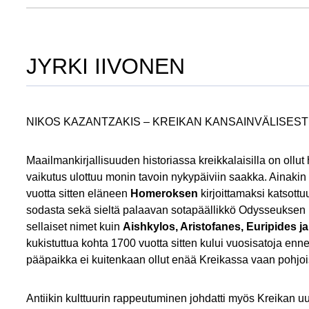
JYRKI IIVONEN
NIKOS KAZANTZAKIS – KREIKAN KANSAINVÄLISESTI
Maailmankirjallisuuden historiassa kreikkalaisilla on ollut
vaikutus ulottuu monin tavoin nykypäiviin saakka. Ainaki
vuotta sitten eläneen
Homeroksen
kirjoittamaksi katsot
sodasta sekä sieltä palaavan sotapäällikkö Odysseuksen pi
sellaiset nimet kuin
Aishkylos, Aristofanes, Euripides j
kukistuttua kohta 1700 vuotta sitten kului vuosisatoja enn
pääpaikka ei kuitenkaan ollut enää Kreikassa vaan pohj
Antiikin kulttuurin rappeutuminen johdatti myös Kreikan u