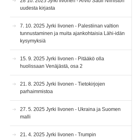
28 10. 2025 Jyrki Iivonen - Arvio Sauli Niinistön
uudesta kirjasta
7. 10. 2025 Jyrki Iivonen - Palestiinan valtion
tunnustaminen ja muita ajankohtaisia Lähi-idän
kysymyksiä
15. 9. 2025 Jyrki Iivonen - Pitääkö olla
huolissaan Venäjästä, osa 2
21. 8. 2025 Jyrki Iivonen - Tietokirjojen
parhaimmistoa
27. 5. 2025 Jyrki Iivonen - Ukraina ja Suomen
malli
21. 4. 2025 Jyrki Iivonen - Trumpin