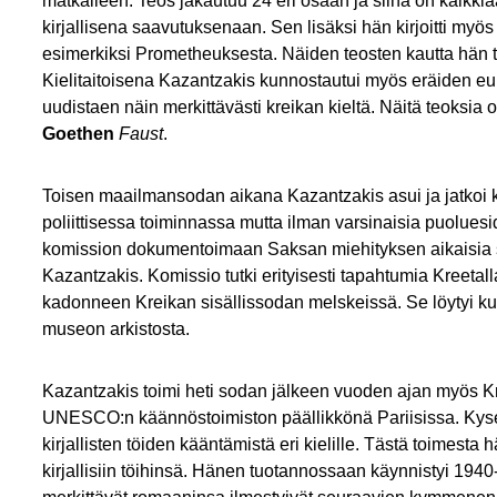
matkalleen. Teos jakautuu 24 eri osaan ja siinä on kaikkia
kirjallisena saavutuksenaan. Sen lisäksi hän kirjoitti myös
esimerkiksi Prometheuksesta. Näiden teosten kautta hän toi 
Kielitaitoisena Kazantzakis kunnostautui myös eräiden eu
uudistaen näin merkittävästi kreikan kieltä. Näitä teoksia ol
Goethen
Faust
.
Toisen maailmansodan aikana Kazantzakis asui ja jatkoi
poliittisessa toiminnassa mutta ilman varsinaisia puolues
komission dokumentoimaan Saksan miehityksen aikaisia so
Kazantzakis. Komissio tutki erityisesti tapahtumia Kreetal
kadonneen Kreikan sisällissodan melskeissä. Se löytyi kui
museon arkistosta.
Kazantzakis toimi heti sodan jälkeen vuoden ajan myös Kr
UNESCO:n käännöstoimiston päällikkönä Pariisissa. Kyseis
kirjallisten töiden kääntämistä eri kielille. Tästä toimest
kirjallisiin töihinsä. Hänen tuotannossaan käynnistyi 1940